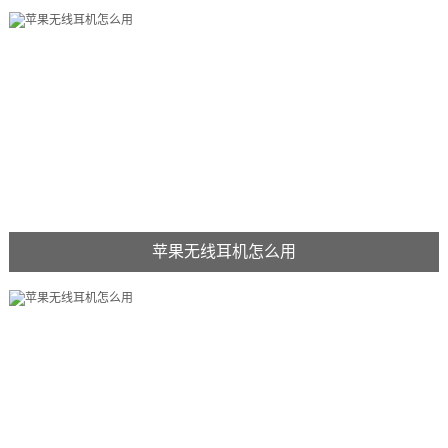
苹果无线耳机怎么用
AppleAirPods是一款苹果无线耳机，全新的AirPods耳机虽然时
尚易用，但依然不足以成为苹果放弃3.5mm耳机插孔的理由。
那么，苹果无线耳机怎么用？苹果蓝牙耳机怎么连接手机呢？
AirPod
MORE
苹果无线耳机怎么用
苹果无线耳机怎么用
AppleAirPods是一款苹果无线耳机，全新的AirPods耳机虽然时
尚易用，但依然不足以成为苹果放弃3.5mm耳机插孔的理由。
那么，苹果无线耳机怎么用？苹果蓝牙耳机怎么连接手机呢？
AirPod
MORE