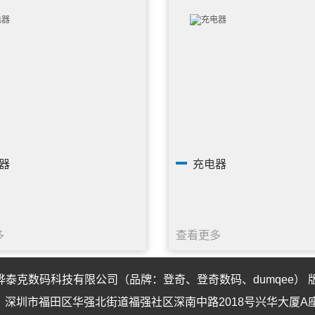
器
充电器
多
查看更多
骅泰克数码科技有限公司
（品牌：
登奇
、
登奇数码
、
dumqee
）
深圳市福田区华强北街道福强社区深南中路2018号兴华大厦A座