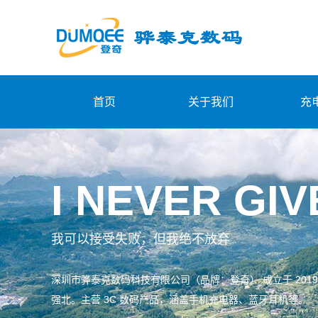
首页
关于我们
充
I NEVER GIV
我可以接受失败，但我绝不放弃
深圳市骅泰克数码科技有限公司（品牌：登奇） 成立于 2019
强北。主营 3C 数码产品，涵盖手机充电器、蓝牙耳机等。