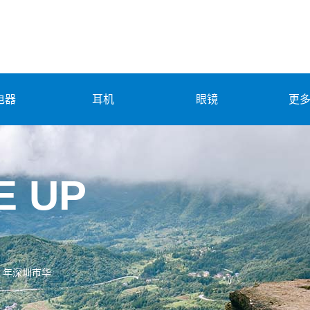
电器
耳机
眼镜
更
E UP
 年深圳市华