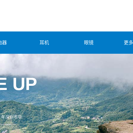
电器
耳机
眼镜
更
E UP
 年深圳市华