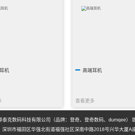
耳机
高端耳机
多
查看更多
骅泰克数码科技有限公司
（品牌：
登奇
、
登奇数码
、
dumqee
）
深圳市福田区华强北街道福强社区深南中路2018号兴华大厦A座