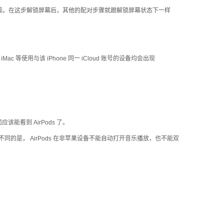
ud 连接。在这步解锁屏幕后，其他的配对步骤就跟解锁屏幕状态下一样
iMac 等使用与该 iPhone 同一 iCloud 账号的设备均会出现
看到 AirPods 了。
但不同的是， AirPods 在非苹果设备不能自动打开音乐播放，也不能双