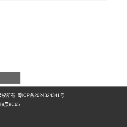
用
 版权所有
粤ICP备2024324341号
线耳机，全
8层8C65