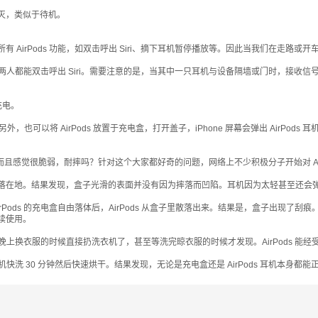
灭，类似于待机。
AirPods 功能，如双击呼出 Siri、摘下耳机暂停播放等。因此当我们在走路
歌，两人都能双击呼出 Siri。需要注意的是，当其中一只耳机与设备隔墙或门时，接
充电。
余电量。另外，也可以将 AirPods 放置于充电盒，打开盖子，iPhone 屏幕会弹出 AirPo
，而且感觉很脆弱，耐摔吗？针对这个大家都好奇的问题，网络上不少积极分子开始对 Ai
落在地。结果发现，盒子光滑的表面并没有因为摔落而凹陷。耳机因为太轻甚至还会
ods 的充电盒自由落体后，AirPods 从盒子里散落出来。结果是，盒子出现了刮痕
续使用。
然后晚上换衣服的时候直接扔洗衣机了，甚至等洗完晾衣服的时候才发现。AirPods 能
机快洗 30 分钟然后快速烘干。结果发现，无论是充电盒还是 AirPods 耳机本身都能