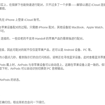
对提醒。事实上，在锁屏下也能快速进行配对，只不过多了一个步骤——解锁以通过 iClo
幕锁。
one 上登录 iCloud 账号。
多台苹果设备配对的过程。只需跟 iPhone 配对，其他设备如 MacBook、Apple Watch、
即可。
ds 连接的，一些旧老的不支持 Handoff 的苹果产品仍需单独进行配对。
接，因此可配对的就不仅仅是苹果产品，还可以是 Android 设备、PC 等。
圆点几秒，看到指示灯的白灯闪烁后，说明正在寻找蓝牙设备，此时查看蓝牙界面应该能
irPods 戴上时，AirPods 与非苹果设备可以自动连上，这跟在苹果设备上是一致的。
，AirPods 可以自动识别切换到 PC 音频输出。
Pods 的状态。
。
正确归位。取出耳机也会闪一下绿灯。