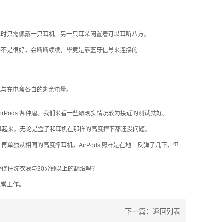
或开车时只需佩戴一只耳机，另一只耳朵闲置着可以耳听八方。
收信号不是很好，会断断续续，毕竟是靠蓝牙信号来连接的
ds 耳机与充电盒各自的剩余电量。
rPods 各种虐。我们来看一些跟现实情况较为接近的测试就好。
弹起来。无论是盒子和耳机在那样的高度摔下都还没问题。
。再单独从相同的高度摔耳机，AirPods 照样是在地上反弹了几下，但
经受得住洗衣液与30分钟以上的翻滚吗？
正常工作。
下一篇：
返回列表