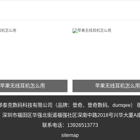
苹果无线耳机怎么用
苹果无线耳机怎么用
苹果无线耳机怎么用
苹果无线耳机怎么
骅泰克数码科技有限公司
（品牌：
登奇
、
登奇数码
、
dumqee
）
AirPods是一款苹果无线耳机，全
AppleAirPods是一款苹果无
深圳市福田区华强北街道福强社区深南中路2018号兴华大厦A座
rPods耳机虽然时尚
新的AirPods耳机虽然时尚
联系电话：13926513773
MORE
MORE
sitemap