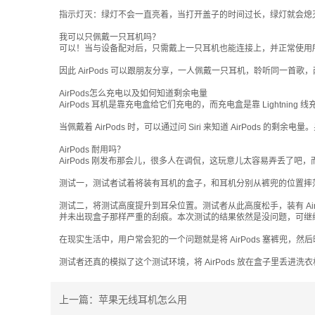
指示灯灭：绿灯不会一直亮着，当打开盖子的时间过长，绿灯就会熄
我可以只佩戴一只耳机吗？
可以！当与设备配对后，只需戴上一只耳机也能连接上，并正常使用所有 
因此 AirPods 可以跟朋友分享，一人佩戴一只耳机，聆听同一首
AirPods怎么充电以及如何知道剩余电量
AirPods 耳机是靠充电盒给它们充电的，而充电盒是靠 Lightning 线
当佩戴着 AirPods 时，可以通过问 Siri 来知道 AirPods 的剩
AirPods 耐用吗？
AirPods 刚发布那会儿，很多人在调侃，这玩意儿太容易弄丢了吧
测试一，测试者试着将装有耳机的盒子，和耳机分别从裤兜的位置摔
测试二，将测试高度提升到耳朵位置。测试者从此高度松手，装有 AirP
并未出现盒子那样严重的刮痕。本次测试的结果依然是没问题，可继
在现实生活中，用户常会犯的一个问题就是将 AirPods 塞裤兜，
测试者还真的模拟了这个测试环境，将 AirPods 放在盒子里丢进洗衣
上一篇：
苹果无线耳机怎么用