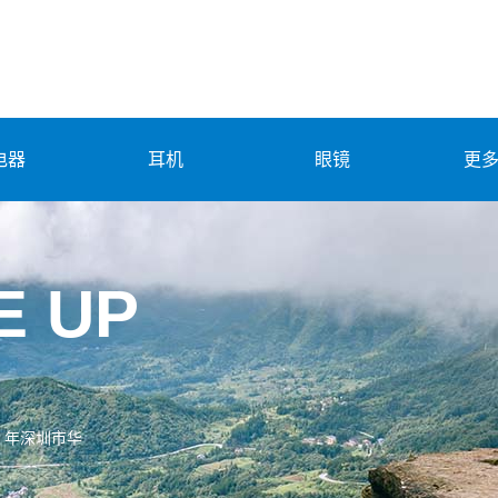
电器
耳机
眼镜
更
E UP
 年深圳市华