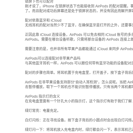
锁屏下也可以配对
刚才说了，iPhone 在锁屏状态下也能接收到 AirPods 的配
了。而且配对成功后屏幕还是处于锁屏状态的，并没有因此而解开屏
配对依靠蓝牙和 iCloud
无线耳机的配对当然少不了蓝牙，在确保蓝牙是打开的之外，还要事先在 iPh
正因此靠 iCloud 连接设备，AirPods 可以免去相同 iCloud 账号的
AirPods。需要在哪台设备听歌，只需将那台设备的 AirPods 连接上
需要注意的是，也并非所有苹果产品都能通过 iCloud 来同步 AirPo
AirPods可以连接配对非苹果产品吗
与其他蓝牙耳机一样，AirPods 可以跟任何带有蓝牙功能的设备配对连
配对的步骤也简单。将耳机置于充电盒里，打开盖子，按下盒子背后的小
AirPods 在非苹果设备支持部分“自动人耳检测”，怎么说呢。当把 A
击暂停播放，取下一个耳机也不能识别暂停播放。只有当两个耳机都取下时
AirPods 指示灯的含义
在充电盒里面有一个针孔大小的指示灯，这个指示灯有助于我们了解 Air
绿灯常亮：电量充足。
白灯闪烁：正在寻找设备。按下盒子背后的小圆点时会出现白灯闪烁
绿灯闪一下：将耳机放入充电盒内时，绿灯都会闪一下，表示耳机已